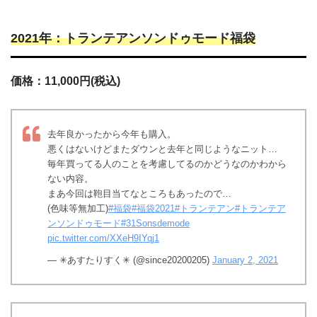
2021年：トランテアンソンドゥモード福袋
価格：11,000円(税込)
去年良かったから今年も購入。
悪くはないけどまたダウンと去年と同じようなニット…
毎年買ってる人のことを考慮してるのかどうなのかわから
ない内容。
まあ今回は鞄目当てなところもあったので…
(色味等無加工)
#福袋
#福袋2021
#トランテアン
#トランテア
ンソンドゥモード
#31Sonsdemode
pic.twitter.com/XXeH9IYqj1
— ✳︎あすたりすく✳︎ (@since20200205)
January 2, 2021