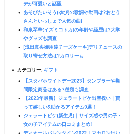
デが可愛いと話題
あそびたいそう(ゆび)の歌詞や動画は?おとう
さんといっしょで人気の曲!
和泉琴華(イズミコトカ)の年齢や経歴は?大学
やグッズも調査
[浅田真央御用達チーズケーキ]デリチュースの
取り寄せ方法は?カロリーも
カテゴリー:
ギフト
【スタバホワイトデー2023】タンブラーや期
間限定商品はある?種類も調査
【2023年最新】ジェラートピケ出産祝い｜貰
って嬉しい&助かるアイテム9選！
ジェラートピケ(新生児)｜サイズ感や男の子・
女の子アイテムの口コミまとめ!
ディオールバレンタイン2022｜マカロンはい