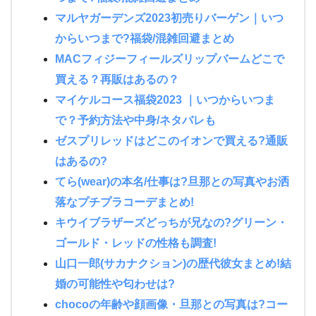
マルヤガーデンズ2023初売りバーゲン｜いつ
からいつまで?福袋/混雑回避まとめ
MACフィジーフィールズリップバームどこで
買える？再販はあるの？
マイケルコース福袋2023 ｜いつからいつま
で？予約方法や中身/ネタバレも
ゼスプリレッドはどこのイオンで買える?通販
はあるの?
てら(wear)の本名/仕事は?旦那との写真やお洒
落なプチプラコーデまとめ!
キウイブラザーズどっちが兄なの?グリーン・
ゴールド・レッドの性格も調査!
山口一郎(サカナクション)の歴代彼女まとめ!結
婚の可能性や匂わせは?
chocoの年齢や顔画像・旦那との写真は?コー