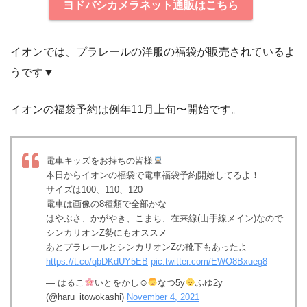
ヨドバシカメラネット通販はこちら
イオンでは、プラレールの洋服の福袋が販売されているよ
うです▼
イオンの福袋予約は例年11月上旬〜開始です。
電車キッズをお持ちの皆様
本日からイオンの福袋で電車福袋予約開始してるよ！
サイズは100、110、120
電車は画像の8種類で全部かな
はやぶさ、かがやき、こまち、在来線(山手線メイン)なので
シンカリオンZ勢にもオススメ
あとプラレールとシンカリオンZの靴下もあったよ
https://t.co/qbDKdUY5EB
pic.twitter.com/EWO8Bxueg8
— はるこ
いとをかし☺︎
なつ5y
ふゆ2y
(@haru_itowokashi)
November 4, 2021