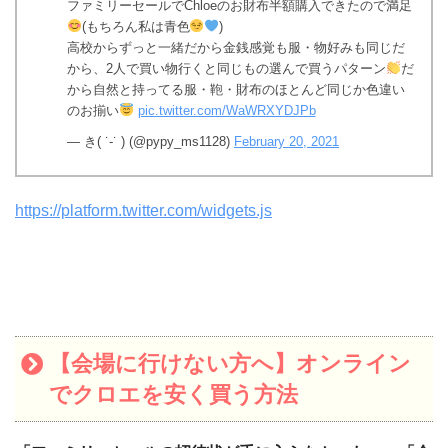
ファミリーセールでChloeのお財布半額購入できたので満足
(もちろん私は青色
)
高校からずっと一緒だから金銭感覚も服・物好みも同じだ
から、2人で買い物行くと同じもの選んで買うパターン
だ
から自然と持ってる服・鞄・財布のほとんど同じか色違い
のお揃い
pic.twitter.com/WaWRXYDJPb
— き( ˙-˙ ) (@pypy_ms1128)
February 20, 2021
https://platform.twitter.com/widgets.js
【会場に行けない方へ】オンライン
でクロエを安く買う方法