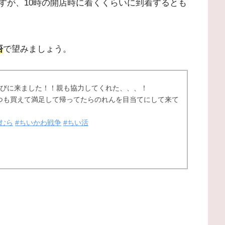
すが、10時の開店時に着くくらいに到着するとも
悟
で望みましょう。
並びに来ました！！親も協力してくれた、、、！
つも買えて満足して帰ってたらのれんを目当てにして来て
むら
#ちいかわ戦争
#ちい活