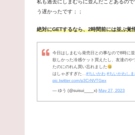
私も過去にしまむらに並んだことあるので
う遅かったです；；
絶対にGETするなら、2時間前には並ぶ覚
今日はしまむら発売日との事なので8時に
欲しかった冷感ケット買えたし、友達のや
たのにのれん買い忘れました
はしゃぎすぎた…
#ちいかわ
#ちいかわしま
pic.twitter.com/p3CrNVTGex
— ゆう (@suisui____x)
May 27, 2023