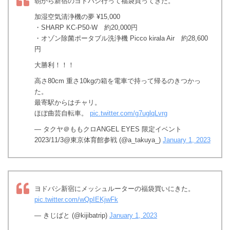
朝から新宿のヨドバシ行って福袋買ってきた。
加湿空気清浄機の夢 ¥15,000
・SHARP KC-P50-W 約20,000円
・オゾン除菌ポータブル洗浄機 Picco kirala Air 約28,600
円
大勝利！！！
高さ80cm 重さ10kgの箱を電車で持って帰るのきつかっ
た。
最寄駅からはチャリ。
ほぼ曲芸自転車。
pic.twitter.com/g7uglqLvrg
— タクヤ＠ももクロANGEL EYES 限定イベント
2023/11/3@東京体育館参戦 (@a_takuya_)
January 1, 2023
ヨドバシ新宿にメッシュルーターの福袋買いにきた。
pic.twitter.com/wQpIEKjwFk
— きじばと (@kijibatrip)
January 1, 2023