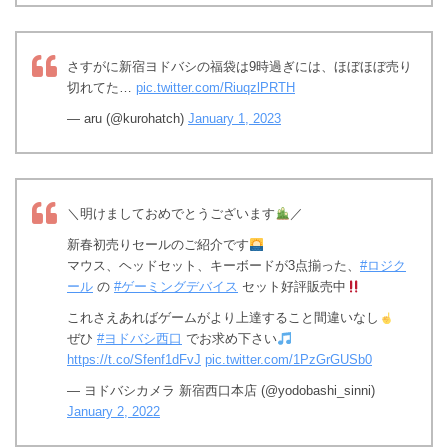
さすがに新宿ヨドバシの福袋は9時過ぎには、ほぼほぼ売り
切れてた…
pic.twitter.com/RiuqzlPRTH
— aru (@kurohatch)
January 1, 2023
＼明けましておめでとうございます
／
新春初売りセールのご紹介です
マウス、ヘッドセット、キーボードが3点揃った、
#ロジク
ール
の
#ゲーミングデバイス
セット好評販売中
これさえあればゲームがより上達すること間違いなし
ぜひ
#ヨドバシ西口
でお求め下さい
https://t.co/Sfenf1dFvJ
pic.twitter.com/1PzGrGUSb0
— ヨドバシカメラ 新宿西口本店 (@yodobashi_sinni)
January 2, 2022