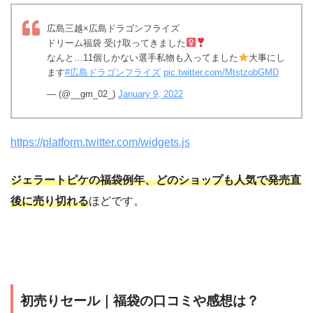
広島三越×広島ドラゴンフライズ
ドリーム福袋 受け取ってきました‍
なんと…11個しかない選手私物も入ってました
大事にし
ます
#広島ドラゴンフライズ
pic.twitter.com/MtstzobGMD
— (@__gm_02_)
January 9, 2022
https://platform.twitter.com/widgets.js
ジェラートピケの福袋例年、どのショップも人気で発売直
後に売り切れる
ほどです。
初売りセール｜福袋の口コミや感想は？