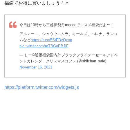
福袋でお得に買いましょう＾＾
今日は10時から三越伊勢丹meecoでコスメ福袋だよ〜！
アルマーニ、シュウウエムラ、キールズ、ヘレナ、ランコ
ムなど
https://t.co/5StFDyQxop
pic.twitter.com/mTBGoPBJjF
— しー©通販福袋国内外ブラックフライデーセールアドベ
ントカレンダークリスマスコフレ (@shiichan_sale)
November 16, 2021
https://platform.twitter.com/widgets.js