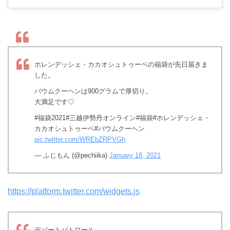
ホレンデッシェ・カカオシュトゥーベの福袋が先日届きま
した。
バウムクーヘンは900グラムで厚切り。
大満足です♡
#福袋2021#三越伊勢丹オンライン#福袋#ホレンデッシェ・
カカオシュトゥーベ#バウムクーヘン
pic.twitter.com/WREbZRPVGh
— ふじもん (@pechiika)
January 18, 2021
https://platform.twitter.com/widgets.js
デパートパトロール。