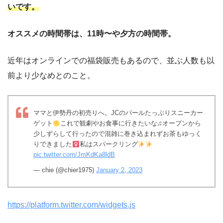
いです。
オススメの時間帯は、11時〜や夕方の時間帯。
近年はオンラインでの福袋販売もあるので、並ぶ人数も以
前より少なめとのこと。
ママと伊勢丹の初売りへ。JCのパールたっぷりスニーカー
ゲット
これで観劇やお食事に行きたいな♫オープンから
少しずらして行ったので混雑に巻き込まれずお茶もゆっく
りできました‍
私はスパークリング
pic.twitter.com/JmKdKa8ldB
— chie (@chier1975)
January 2, 2023
https://platform.twitter.com/widgets.js