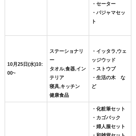
・セーター
・パジャマセッ
ト
ステーショナリ
・イッタラ,ウェ
ー
ッジウッド
10月25日(水)10:
タオル,食器,イン
・ストウブ
00~
テリア
・生活の木 な
寝具,キッチン
ど
健康食品
・化粧筆セット
・カゴバック
・婦人服セット
・和雑貨セット