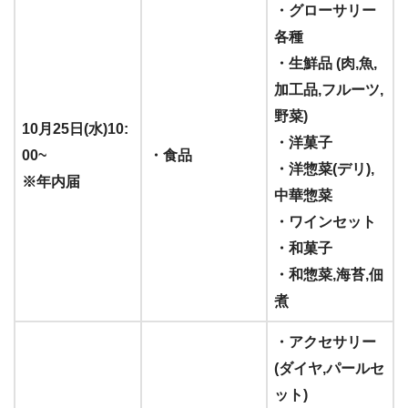
・グローサリー
各種
・生鮮品 (肉,魚,
加工品,フルーツ,
野菜)
10月25日(水)10:
・洋菓子
00~
・食品
・洋惣菜(デリ),
※年内届
中華惣菜
・ワインセット
・和菓子
・和惣菜,海苔,佃
煮
・アクセサリー
(ダイヤ,パールセ
ット)