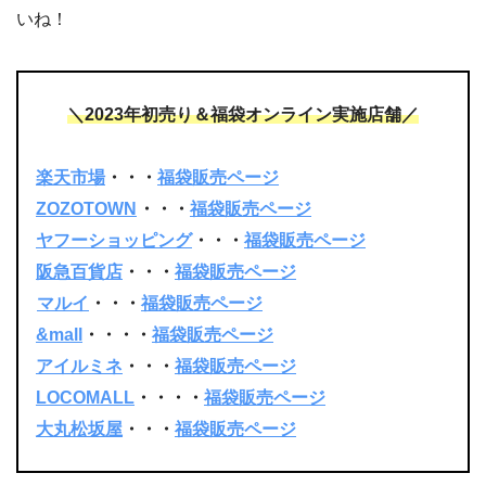
いね！
＼2023年初売り＆福袋オンライン実施店舗／
楽天市場
・・・
福袋販売ページ
ZOZOTOWN
・・・
福袋販売ページ
ヤフーショッピング
・・・
福袋販売ページ
阪急百貨店
・・・
福袋販売ページ
マルイ
・・・
福袋販売ページ
&mall
・・・・
福袋販売ページ
アイルミネ
・・・
福袋販売ページ
LOCOMALL
・・・・
福袋販売ページ
大丸松坂屋
・・・
福袋販売ページ