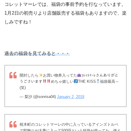
コレットマーレでは、福袋の事前予約を行なっています。
1月2日の初売りより店舗販売する福袋もありますので、楽
しみですね！
過去の福袋を見てみると・・・
開封したら
お買い物券入ってた
ｺﾚｯﾄﾏｰﾚさんありがと
うごさいます
めちゃ嬉しい
THE KISS
福袋最高～
(笑)
— 梨沙 (@sonrisa04)
January 2, 2019
桜木町のコレットマーレの中に入っているアインズトルペ
で髪飾りが大量に入って500円という福袋が売ってた。使え