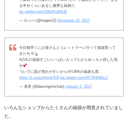
る半分くらいあるし優秀な福袋だ
pic.twitter.com/ZWzKmb0LlE
— のっぺ (@noppe12)
November 23, 2017
今日朝早くにお母さんとコレットマーレ行って福袋買って
きた٩( ᐛ )و
AZULの福袋すごいいっぱい入ってたからめっちゃ得した気
分
ついでに肌が荒れやすいからAYURAの福袋も買…
https://t.co/axAjlmw7G8
pic.twitter.com/HV7R4HlGLZ
— 美里 (@dancingmiichan)
January 2, 2017
いろんなショップからたくさんの福袋が用意されていまし
た。