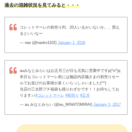
過去の混雑状況を見てみると・・・
コレットマーレの初売り列、20人いるかいないか。。買え
るといいなー
— nao (@naoko1102)
January 1, 2018
auみなとみらいはお正月三が日も元気に営業中ですp(^o^)q
本日もコレットマーレ前には施設内店舗さまの初売りセー
ルでお並びのお客様が多くいらっしゃいました(^^)
当店の三太郎プチ福袋も残りわずかです！！お待ちしてお
ります♪♪
#コレットマーレ
#初売り
#正月
— au みなとみらい (@au_MINATOMIRAI)
January 3, 2017