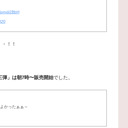
/4jsmdi2BbH
020
・・！！
第三弾」は朝7時〜販売開始
でした。
てよかったぁぁ～