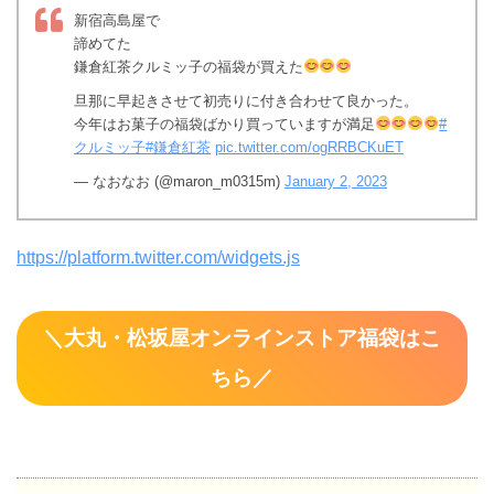
新宿高島屋で
諦めてた
鎌倉紅茶クルミッ子の福袋が買えた
旦那に早起きさせて初売りに付き合わせて良かった。
今年はお菓子の福袋ばかり買っていますが満足
#
クルミッ子
#鎌倉紅茶
pic.twitter.com/ogRRBCKuET
— なおなお (@maron_m0315m)
January 2, 2023
https://platform.twitter.com/widgets.js
＼
大丸・松坂屋オンラインストア福袋はこ
ちら／