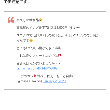
で要注意
です。
初売りの戦利品
高島屋のメンズ靴下7足福袋2,000円でした〜
ユニクロで3足1,000円の靴下ばかりはいていたので、良か
ったです
とてもいい買い物ができて満足♪
これは良いスタートなのでは
皆さんは何か買いましたか〜？
pic.twitter.com/BcRb84W892
— ナカガワ
遊べ、戦え、もっと自由に。
(@massa_Rallys)
January 2, 2020