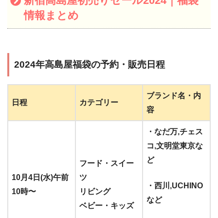
新宿高島屋初売りセール2024｜福袋
情報まとめ
2024年高島屋福袋の予約・販売日程
ブランド名・内
日程
カテゴリー
容
・なだ万,チェス
コ,文明堂東京な
ど
フード・スイー
10月4日(水)午前
ツ
・西川,UCHINO
10時〜
リビング
など
ベビー・キッズ