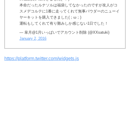
本命だったルナソルは福袋してなかったのですが友人がコ
スメデコルテに1番に走ってくれて無事パウダーのニューイ
ヤーキットを購入できました(；ω；)
運転もしてくれて有り難みしか感じない1日でした！
— 皐月@1月いっぱいでアカウント削除 (@XXsatuki)
January 2, 2016
https://platform.twitter.com/widgets.js