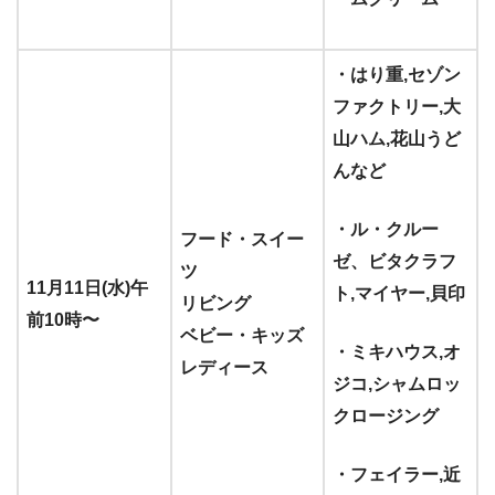
・はり重,セゾン
ファクトリー,大
山ハム,花山うど
んなど
・ル・クルー
フード・スイー
ゼ、ビタクラフ
ツ
11月11日(水)午
ト,マイヤー,貝印
リビング
前10時〜
ベビー・キッズ
・ミキハウス,オ
レディース
ジコ,シャムロッ
クロージング
・フェイラー,近