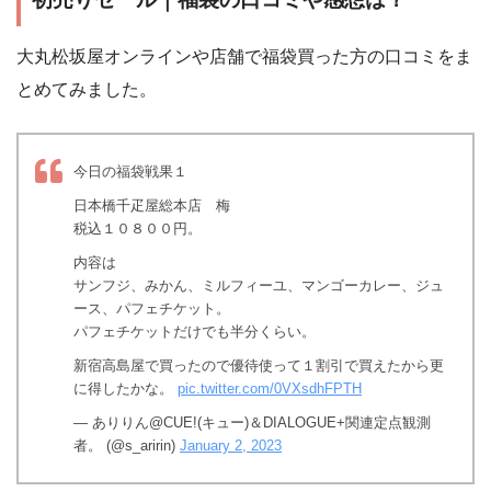
大丸松坂屋オンラインや店舗で福袋買った方の口コミをま
とめてみました。
今日の福袋戦果１
日本橋千疋屋総本店 梅
税込１０８００円。
内容は
サンフジ、みかん、ミルフィーユ、マンゴーカレー、ジュ
ース、パフェチケット。
パフェチケットだけでも半分くらい。
新宿高島屋で買ったので優待使って１割引で買えたから更
に得したかな。
pic.twitter.com/0VXsdhFPTH
— ありりん@CUE!(キュー)＆DIALOGUE+関連定点観測
者。 (@s_aririn)
January 2, 2023