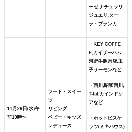
ーゼ,ナチュラリ
ジュエリ,ター
ラ・ブランカ
・KEY COFFE
E,カイザーハム,
河野牛豚肉店,玉
子サーモンなど
・西川,昭和西川,
フード・スイー
T-fal,カインドケ
ツ
アなど
11月29日(水)午
リビング
前10時〜
ベビー・キッズ
・ホットビスケ
レディース
ッツ(ミキハウス)