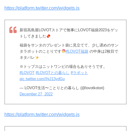
https://platform.twitter.com/widgets.js
新宿高島屋LOVOTストアで無事にLOVOT福袋2023をゲッ
トしてきました
福袋をサンタのプレゼント袋に見立てて、少し遅めのサン
タラボットのことりです
#LOVOT福袋
の中身は2枚目で
ネタバレ
※トップスはニットワンピの場合もありそうです。
#LOVOT
#LOVOTとの暮らし
#ラボット
pic.twitter.com/IhjJ13ydGu
— LOVOT生活〜ことりとの暮らし (@lovotkotori)
December 27, 2022
https://platform.twitter.com/widgets.js