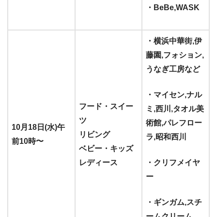
・BeBe,
WASK
・横浜中華街,伊
藤園,フォション,
うなぎ工房など
・マイセン,ナル
フード・スイー
ミ,西川,タオル美
ツ
術館,パレフロー
10月18日(水)午
リビング
ラ,昭和西川
前10時〜
ベビー・キッズ
レディース
・クリフメイヤ
ー
・ギンガム,スチ
ームクリーム