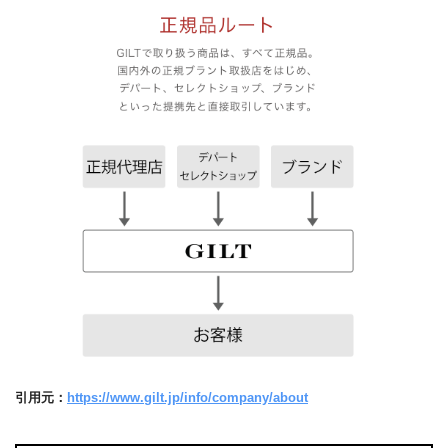
引用元：
https://www.gilt.jp/info/company/about