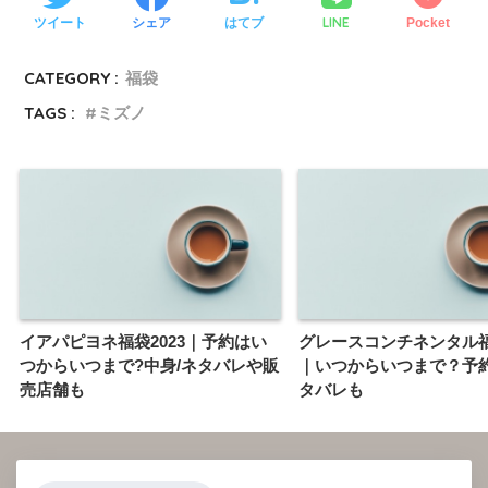
LINE
ツイート
シェア
はてブ
Pocket
CATEGORY :
福袋
TAGS :
ミズノ
イアパピヨネ福袋2023｜予約はい
グレースコンチネンタル福袋
つからいつまで?中身/ネタバレや販
｜いつからいつまで？予
売店舗も
タバレも