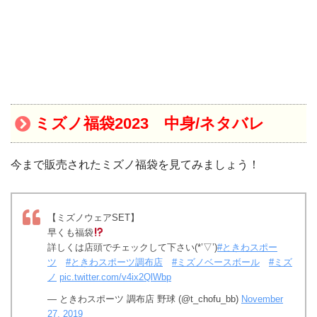
ミズノ福袋2023 中身/ネタバレ
今まで販売されたミズノ福袋を見てみましょう！
【ミズノウェアSET】
早くも福袋
詳しくは店頭でチェックして下さい(*’▽’)
#ときわスポー
ツ
#ときわスポーツ調布店
#ミズノベースボール
#ミズ
ノ
pic.twitter.com/v4ix2QlWbp
— ときわスポーツ 調布店 野球 (@t_chofu_bb)
November
27, 2019