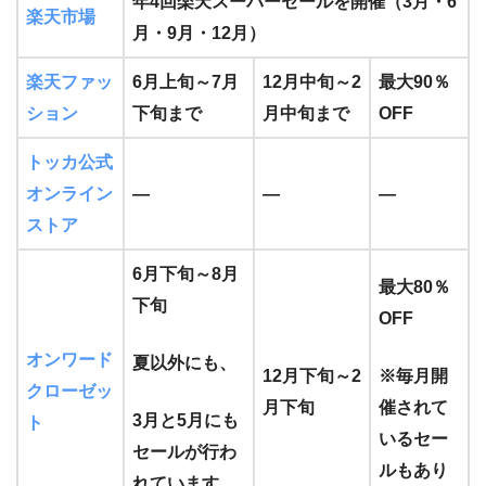
年4回楽天スーパーセールを開催（3月・6
楽天市場
月・9月・12月）
楽天ファッ
6月上旬～7月
12月中旬～2
最大90％
ション
下旬まで
月中旬まで
OFF
トッカ公式
オンライン
―
―
―
ストア
6月下旬～8月
最大80％
下旬
OFF
オンワード
夏以外にも、
12月下旬～2
※毎月開
クローゼッ
月下旬
催されて
3月と5月にも
ト
いるセー
セールが行わ
ルもあり
れています。