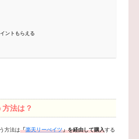
ポイントもらえる
う方法は？
う方法は
「
楽天リーべイツ
」を経由して購入
する