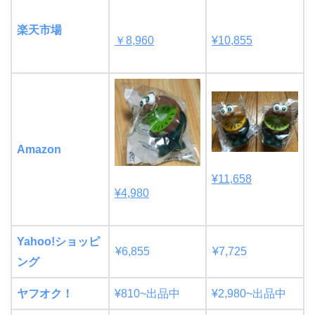
楽天市場
￥8,960
¥10,855
Amazon
¥11,658
¥4,980
Yahoo!ショッピ
¥6,855
¥7,725
ング
ヤフオク！
¥810
~出品中
¥2,980~出品中