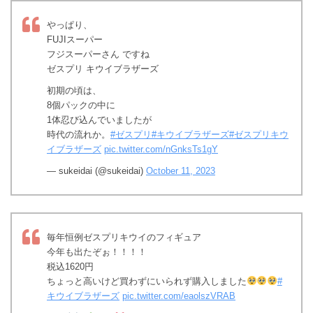
やっぱり、
FUJIスーパー
フジスーパーさん ですね
ゼスプリ キウイブラザーズ
初期の頃は、
8個パックの中に
1体忍び込んでいましたが
時代の流れか。
#ゼスプリ
#キウイブラザーズ
#ゼスプリキウ
イブラザーズ
pic.twitter.com/nGnksTs1gY
— sukeidai (@sukeidai)
October 11, 2023
毎年恒例ゼスプリキウイのフィギュア
今年も出たぞぉ！！！！
税込1620円
ちょっと高いけど買わずにいられず購入しました
#
キウイブラザーズ
pic.twitter.com/eaolszVRAB