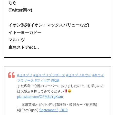
ちら
(Twitter調べ)
イオン系列(イオン・マックスバリューなど)
イトーヨーカドー
マルエツ
東急ストアect…
#ゼスプリ
#ゼスプリブラザーズ
#ゼスプリキウイ
#キウイ
ブラザース
#フィギア
#広島
まだ広島中心部のスーパーにありましたので、お探しの方
は大型店を探してみてください
pic.twitter.com/QPMZqYgXwm
— 尾形英樹オガタヒデキ(看護師・歌詞カード配布係)
(@CarpOgapi)
September 5, 2019