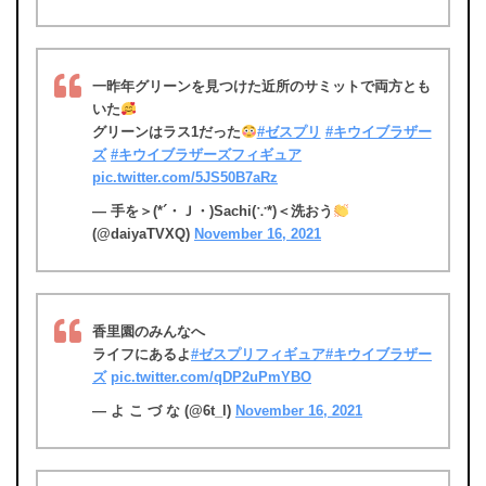
一昨年グリーンを見つけた近所のサミットで両方とも
いた
グリーンはラス1だった
#ゼスプリ
#キウイブラザー
ズ
#キウイブラザーズフィギュア
pic.twitter.com/5JS50B7aRz
— 手を＞(*´・Ｊ・)Sachi(∵*)＜洗おう
(@daiyaTVXQ)
November 16, 2021
香里園のみんなへ
ライフにあるよ
#ゼスプリフィギュア
#キウイブラザー
ズ
pic.twitter.com/qDP2uPmYBO
— よ こ づ な (@6t_l)
November 16, 2021