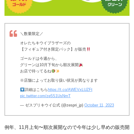
＼数量限定／
オレたちキウイブラザーズの
【フィギュア付き限定パック】が販売
ゴールドは今週から、
グリーンは10月下旬から順次展開
お店で待ってるね
※店舗によってお取り扱い状況が異なります
詳細はこちら
https://t.co/AWEVxLUZFt
pic.twitter.com/ze5S1UsNmT
— ゼスプリキウイ公式 (@zespri_jp)
October 11, 2023
例年、11月上旬〜順次展開なので今年は少し早めの販売開