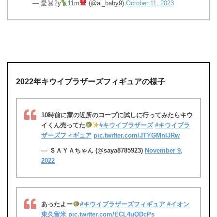
— 愛
2y
11m
(@ai_baby9)
October 11, 2023
2022年キウイブラザーズフィギュアの様子
10時前に家の近所のコープに試しに行ってみたらキウ
イくん売ってた
#キウイブラザーズ
#キウイブラ
ザーズフィギュア
pic.twitter.com/JTYGMnIJRw
— ＳＡＹＡちゃん (@saya8785923)
November 9,
2022
あったよー
#キウイブラザーズフィギュア
#イオン
東久留米
pic.twitter.com/ECL4uQDcPs