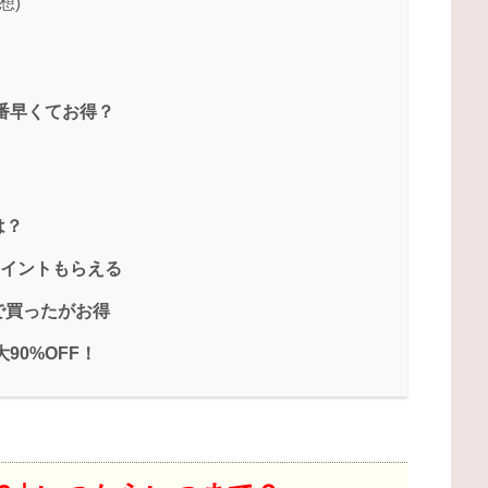
想)
一番早くてお得？
は？
ポイントもらえる
で買ったがお得
90%OFF！