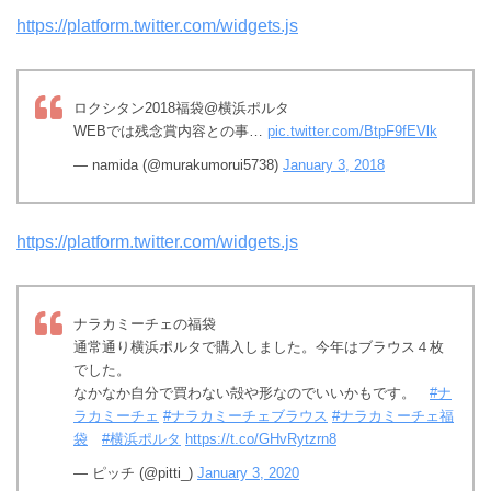
https://platform.twitter.com/widgets.js
ロクシタン2018福袋@横浜ポルタ
WEBでは残念賞内容との事…
pic.twitter.com/BtpF9fEVlk
— namida (@murakumorui5738)
January 3, 2018
https://platform.twitter.com/widgets.js
ナラカミーチェの福袋
通常通り横浜ポルタで購入しました。今年はブラウス４枚
でした。
なかなか自分で買わない殻や形なのでいいかもです。
#ナ
ラカミーチェ
#ナラカミーチェブラウス
#ナラカミーチェ福
袋
#横浜ポルタ
https://t.co/GHvRytzrn8
— ピッチ (@pitti_)
January 3, 2020