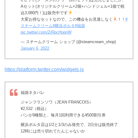
Aセット(オリジナルクリーム×2個+ハンドジェル×1個で税
込3,080円！)は販売中です
大変お得なセットなので、この機会をお見逃しなく
！！
#
スチームクリーム
#横浜ポルタ
#福袋
pic.twitter.com/ZrRpcHopnW
— スチームクリーム ショップ (@steamcream_shop)
January 6, 2022
https://platform.twitter.com/widgets.js
福袋ネタバレ
ジャンフランソワ（JEAN FRANCOIS）
¥2,532（税込）
パンが9種類と、毎月1回利用できる¥500割引券
横浜ポルタ店は1/2と1/3のみ発売で、2日分は販売終了
12時には売り切れてたんじゃないか