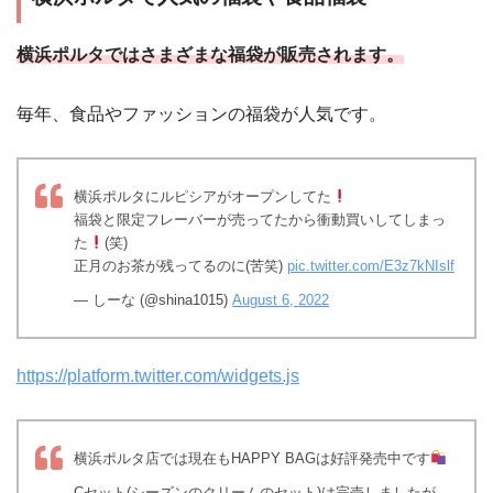
横浜ポルタではさまざまな福袋が販売されます。
毎年、食品やファッションの福袋が人気です。
横浜ポルタにルピシアがオープンしてた
福袋と限定フレーバーが売ってたから衝動買いしてしまっ
た
(笑)
正月のお茶が残ってるのに(苦笑)
pic.twitter.com/E3z7kNIslf
— しーな (@shina1015)
August 6, 2022
https://platform.twitter.com/widgets.js
横浜ポルタ店では現在もHAPPY BAGは好評発売中です
Cセット(シーズンのクリームのセット)は完売しましたが、