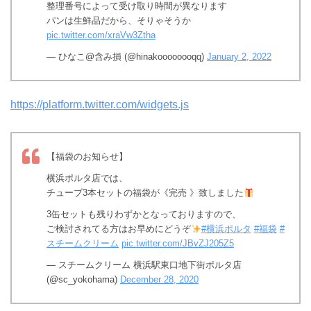
整理番号によって受け取り時間が異なります
パンは生鮮品だから、そりゃそうか
pic.twitter.com/xraVw3Ztha
— ひなこ@含み損 (@hinakoooooooqq)
January 2, 2022
https://platform.twitter.com/widgets.js
【福袋のお知らせ】
横浜ポルタ店では、
チューブ3本セットの福袋が《完売 》致しました
3缶セットも残りわずかとなっておりますので、
ご検討されてる方はお早めにどうぞ
#横浜ポルタ
#福袋
#
スチームクリーム
pic.twitter.com/JBvZJ205Z5
— スチームクリーム 横浜駅東口地下街ポルタ店
(@sc_yokohama)
December 28, 2020