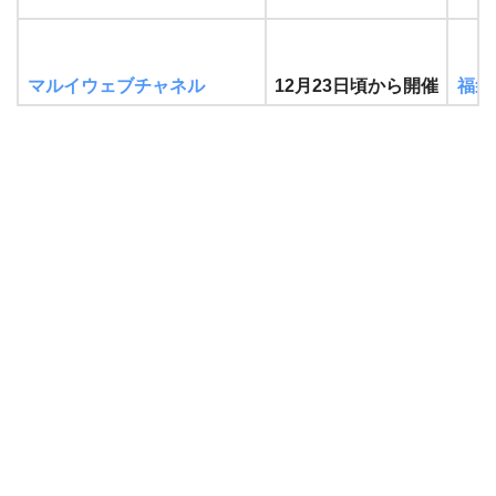
マルイウェブチャネル
12月23日頃から開催
福袋
マガシーク
福袋
12月中旬から開催
アイルミネ
12月中旬から開催
福袋
パルクローゼット
福袋
12月中旬から開催
大丸松坂屋
1月1日から開催
福袋