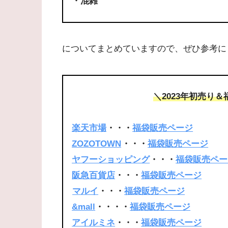
・混雑
についてまとめていますので、ぜひ参考に
＼2023年初売り
楽天市場
・・・
福袋販売ページ
ZOZOTOWN
・・・
福袋販売ページ
ヤフーショッピング
・・・
福袋販売ペー
阪急百貨店
・・・
福袋販売ページ
マルイ
・・・
福袋販売ページ
&mall
・・・・
福袋販売ページ
アイルミネ
・・・
福袋販売ページ