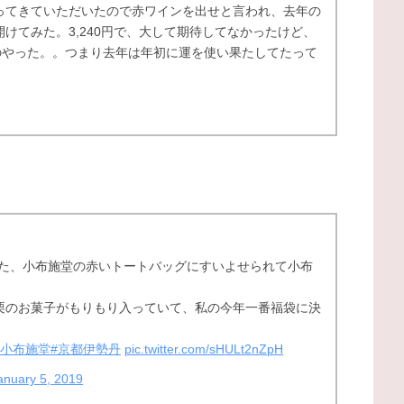
ってきていただいたので赤ワインを出せと言われ、去年の
けてみた。3,240円で、大して期待してなかったけど、
ーのやった。。つまり去年は年初に運を使い果たしてたって
した、小布施堂の赤いトートバッグにすいよせられて小布
栗のお菓子がもりもり入っていて、私の今年一番福袋に決
や小布施堂
#京都伊勢丹
pic.twitter.com/sHULt2nZpH
anuary 5, 2019