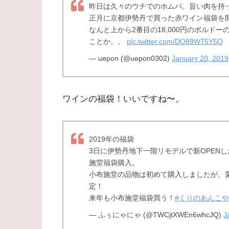
昨日は久々のウチでのホムパ。旨い肉を持
正月に京都伊勢丹で買った赤ワイン福袋を開
なんと上から2番目の18,000円のボルド
ことか。。
pic.twitter.com/DO89W75Y5Q
— uepon (@uepon0302)
January 20, 2019
ワインの福袋！いいですね〜。
2019年の福袋
3日に伊勢丹地下一階リモデルで新OPEN
施堂福袋購入。
小布施堂の品物は初めて購入しましたが、
定！
来年も小布施堂福袋買う！
#くりのあんこ
— ふぅにゃにゃ (@TWCjtXWEn6whcJQ)
J