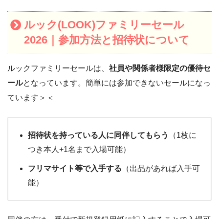
2024年5月24日・25日
ルック本社ビル(東京都港区)
ルック(LOOK)ファミリーセール
2024年3月15日～16日
ルック本社ビル(東京都港区)
2026｜参加方法と招待状について
ルックファミリーセールは、
社員や関係者様限定の優待セ
ール
となっています。簡単には参加できないセールになっ
ています＞＜
招待状を持っている人に同伴してもらう
（1枚に
つき本人+1名まで入場可能）
フリマサイト等で入手する
（出品があれば入手可
能）