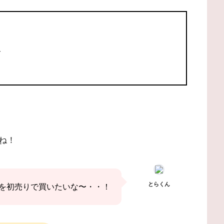
報
ね！
とらくん
を初売りで買いたいな〜・・！