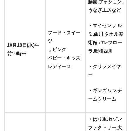
藤園,フォション,
うなぎ工房など
・マイセン,ナル
フード・スイー
ミ,西川,タオル美
ツ
術館,パレフロー
10月18日(水)午
リビング
ラ,昭和西川
前10時〜
ベビー・キッズ
レディース
・クリフメイヤ
ー
・ギンガム,スチ
ームクリーム
・はり重,セゾン
ファクトリー,大