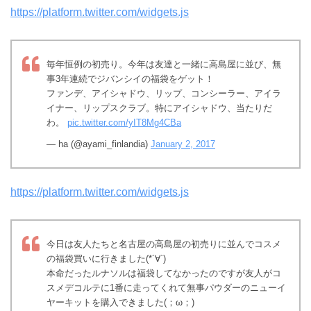
https://platform.twitter.com/widgets.js
毎年恒例の初売り。今年は友達と一緒に高島屋に並び、無
事3年連続でジバンシイの福袋をゲット！
ファンデ、アイシャドウ、リップ、コンシーラー、アイラ
イナー、リップスクラブ。特にアイシャドウ、当たりだ
わ。
pic.twitter.com/yIT8Mg4CBa
— ha (@ayami_finlandia)
January 2, 2017
https://platform.twitter.com/widgets.js
今日は友人たちと名古屋の高島屋の初売りに並んでコスメ
の福袋買いに行きました(*´∀`)
本命だったルナソルは福袋してなかったのですが友人がコ
スメデコルテに1番に走ってくれて無事パウダーのニューイ
ヤーキットを購入できました(；ω；)