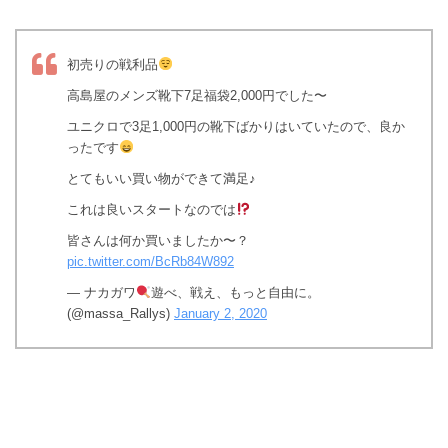
初売りの戦利品
高島屋のメンズ靴下7足福袋2,000円でした〜
ユニクロで3足1,000円の靴下ばかりはいていたので、良か
ったです
とてもいい買い物ができて満足♪
これは良いスタートなのでは
皆さんは何か買いましたか〜？
pic.twitter.com/BcRb84W892
— ナカガワ
遊べ、戦え、もっと自由に。
(@massa_Rallys)
January 2, 2020