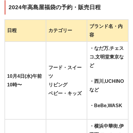
2024年高島屋福袋の予約・販売日程
ブランド名・内
日程
カテゴリー
容
・なだ万,チェス
コ,文明堂東京な
ど
フード・スイー
10月4日(水)午前
ツ
・西川,UCHINO
10時〜
リビング
など
ベビー・キッズ
・BeBe,
WASK
・横浜中華街,伊