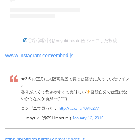
ⓘⓨⓤⓚⓘ(@miyuki.hiroto)がシェアした投稿
//www.instagram.com/embed.js
★3.5 お正月に大阪高島屋で買った福袋に入っていたワイン
♪
香りがよくて飲みやすくて美味しい
普段自分では選ばな
いからなんか新鮮～(*^^*)
コンビニで買った…
http://t.co/Fx70Vl6277
— mayu☆ (@7911mayumi)
January 12, 2015
https://platform.twitter.com/widgets.js