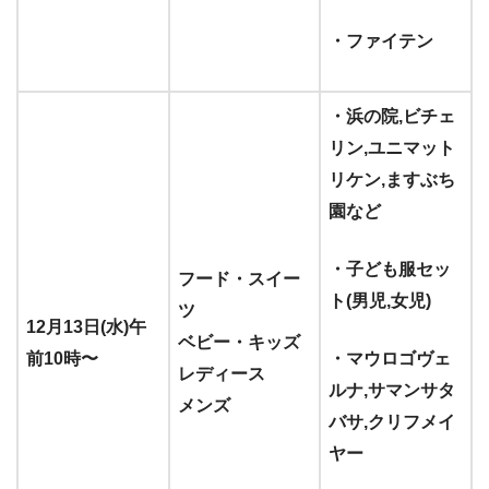
・ファイテン
・浜の院,ビチェ
リン,ユニマット
リケン,ますぶち
園など
・子ども服セッ
フード・スイー
ト(男児,女児)
ツ
12月13日(水)午
ベビー・キッズ
前10時〜
・マウロゴヴェ
レディース
ルナ,サマンサタ
メンズ
バサ,クリフメイ
ヤー