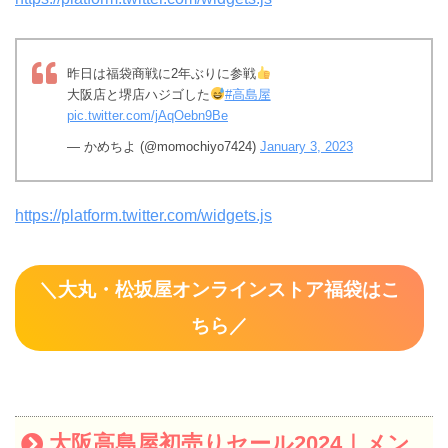
昨日は福袋商戦に2年ぶりに参戦
大阪店と堺店ハジゴした
#高島屋
pic.twitter.com/jAqOebn9Be
— かめちよ (@momochiyo7424)
January 3, 2023
https://platform.twitter.com/widgets.js
＼
大丸・松坂屋オンラインストア福袋はこ
ちら／
大阪高島屋初売りセール2024｜メン