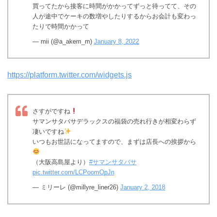
買ってたから接客に時間がかかってずっと待ってて、その
人が途中でケーキの数増やしたりするからお会計も変わっ
たりで時間かかって
— mii (@a_akem_m)
January 8, 2022
https://platform.twitter.com/widgets.js
さすがですね
サマンサタバサデラックスの福袋の売れ行きが相変わらず
凄いですね
いつもお世話になってますので、まずは店長への挨拶から
（大阪高島屋より）
#サマンサタバサ
pic.twitter.com/LCPoomOpJn
— ミリーレ (@millyre_liner26)
January 2, 2018