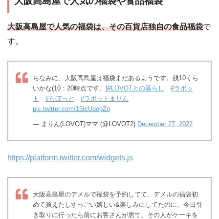
大阪高島屋で人気の福袋や食品福袋
大阪高島屋で人気の福袋は、その百貨店独自の食品福袋
で
す。
ちなみに、大阪高島屋は福袋まだあるようです。残10くら
いかな(10：20時点です。)
#LOVOTとの暮らし
#ラボッ
ト
#らぼっと
#ラボットまりん
pic.twitter.com/15IcUoopZn
— まりん(LOVOT)ママ (@LOVOT2)
December 27, 2022
https://platform.twitter.com/widgets.js
大阪高島屋のデメルで福袋を予約してて、デメルの福袋初
めて買えたしすっごい嬉しい&楽しみにしてたのに、今日引
き取りに行ったら前にお客さんが居て、その人がケーキを