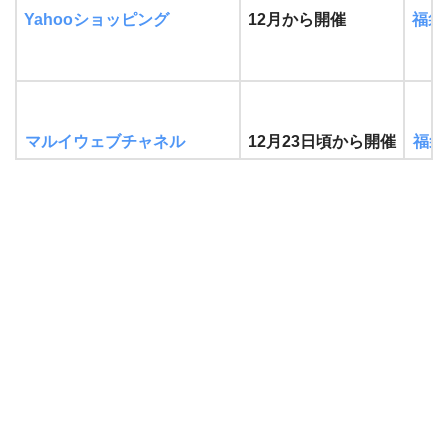
Yahooショッピング
12月から開催
福袋
マルイウェブチャネル
12月23日頃から開催
福袋
マガシーク
福袋
12月中旬から開催
アイルミネ
12月中旬から開催
福袋
パルクローゼット
福袋
12月中旬から開催