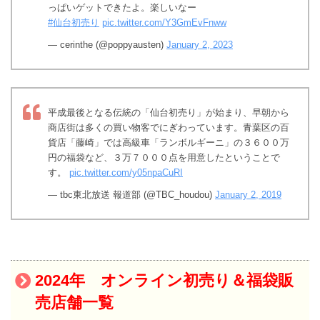
っぱいゲットできたよ。楽しいなー
#仙台初売り
pic.twitter.com/Y3GmEvFnww
— cerinthe (@poppyausten)
January 2, 2023
平成最後となる伝統の「仙台初売り」が始まり、早朝から
商店街は多くの買い物客でにぎわっています。青葉区の百
貨店「藤崎」では高級車「ランボルギーニ」の３６００万
円の福袋など、３万７０００点を用意したということで
す。
pic.twitter.com/y05npaCuRI
— tbc東北放送 報道部 (@TBC_houdou)
January 2, 2019
2024年 オンライン初売り＆福袋販
売店舗一覧