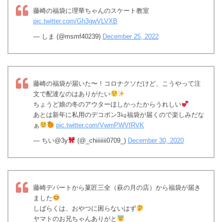
藤崎の福袋に理華ちゃんのスケート教室
pic.twitter.com/Gh3gwVLVXB
— しま (@msmf40239)
December 25, 2022
藤崎の福袋が届いた〜！コロナクソだけど、こうやって注
文で配達なのはありがたい
ちょうど娘の冬のアウターほしかったからうれしい
あとは新年に私用のデコポン3㎏福袋が届くので楽しみだな
ぁ
pic.twitter.com/VwmPWVfRVK
— ちい@3y
(@_chiiiiiii0709_)
December 30, 2020
藤崎デパートから菓匠三全（萩の月の店）から福袋が届き
ました
しばらくは、おやつに困らないはず
ヤマトのお兄ちゃんありがと