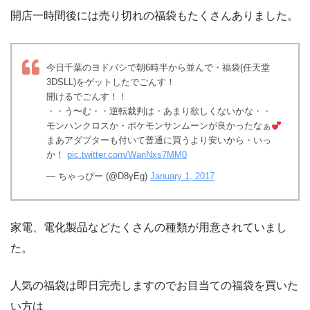
開店一時間後には売り切れの福袋もたくさんありました。
今日千葉のヨドバシで朝6時半から並んで・福袋(任天堂
3DSLL)をゲットしたでごんす！
開けるでごんす！！
・・う〜む・・逆転裁判は・あまり欲しくないかな・・
モンハンクロスか・ポケモンサンムーンが良かったなぁ
まあアダプターも付いて普通に買うより安いから・いっ
か！
pic.twitter.com/WanNxs7MM0
— ちゃっぴー (@D8yEg)
January 1, 2017
家電、電化製品などたくさんの種類が用意されていまし
た。
人気の福袋は即日完売しますのでお目当ての福袋を買いた
い方は