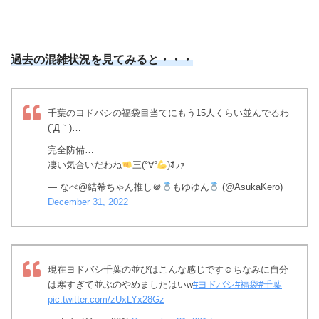
過去の混雑状況を見てみると・・・
千葉のヨドバシの福袋目当てにもう15人くらい並んでるわ
(´Д｀)…
完全防備…
凄い気合いだわね
三(°∀°
)ｵﾗｧ
— なべ@結希ちゃん推し＠
もゆゆん
(@AsukaKero)
December 31, 2022
現在ヨドバシ千葉の並びはこんな感じです☺︎ちなみに自分
は寒すぎて並ぶのやめましたはいw
#ヨドバシ
#福袋
#千葉
pic.twitter.com/zUxLYx28Gz