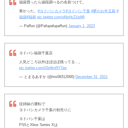
福袋買ったら値段調べるの名前つけて。
寒かった。
#ヨドバシカメラ
#ヨドバシ千葉
#夢のお年玉箱
#
福袋
#福箱
pic.twitter.com/qNsHcZUoWl
— Paffun (@Pafupafupaffun)
January 1, 2023
ヨドバシ福袋千葉店
人気どころ以外ほぼほぼ残ってる…。
pic.twitter.com/03n8mRYTep
— とまるあすか (@iris08312000)
December 31, 2021
従姉妹の運転で
ヨドバシカメラ千葉の初売りに
ヨドバシ千葉は
PS5とXbox Series Xは