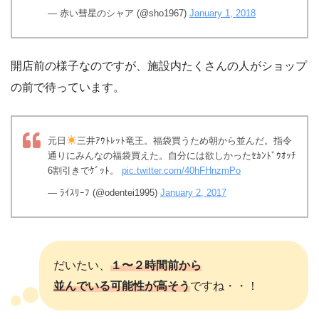
— 赤い彗星のシャア (@sho1967)
January 1, 2018
開店前の様子なのですが、施設内たくさんの人がショップ
の前で待っています。
元日
三井ｱｳﾄﾚｯﾄ竜王。福袋買うため朝から並んだ。指令
通りにみんなの福袋買えた。自分には欲しかったｾｶﾝﾄﾞｳｵｯﾁ
6割引きでｹﾞｯﾄ。
pic.twitter.com/40hFHnzmPo
— ﾗｲｽﾘｰﾌ (@odentei1995)
January 2, 2017
だいたい、
１〜２時間前から
並んでいる可能性が高そう
ですね・・！