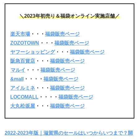
＼2023年初売り＆福袋オンライン実施店舗／
楽天市場
・・・
福袋販売ページ
ZOZOTOWN
・・・
福袋販売ページ
ヤフーショッピング
・・・
福袋販売ページ
阪急百貨店
・・・
福袋販売ページ
マルイ
・・・
福袋販売ページ
&mall
・・・・
福袋販売ページ
アイルミネ
・・・
福袋販売ページ
LOCOMALL
・・・・
福袋販売ページ
大丸松坂屋
・・・
福袋販売ページ
2022-2023年版｜滋賀県のセールはいつからいつまで？開